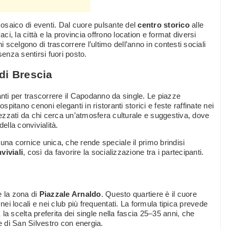
osaico di eventi. Dal cuore pulsante del
centro storico
alle
aci, la città e la provincia offrono location e format diversi
i scelgono di trascorrere l’ultimo dell’anno in contesti sociali
senza sentirsi fuori posto.
di Brescia
anti per trascorrere il Capodanno da single. Le piazze
 ospitano cenoni eleganti in ristoranti storici e feste raffinate nei
ezzati da chi cerca un’atmosfera culturale e suggestiva, dove
della convivialità.
una cornice unica, che rende speciale il primo brindisi
viviali
, così da favorire la socializzazione tra i partecipanti.
 la zona di
Piazzale Arnaldo
. Questo quartiere è il cuore
i locali e nei club più frequentati. La formula tipica prevede
a scelta preferita dei single nella fascia 25–35 anni, che
 di San Silvestro con energia.