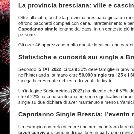
La provincia bresciana: ville e cascin
Oltre alla città, anche la provincia bresciana gioca un ruol
offrono pacchetti completi con cena, intrattenimento e per
Capodanno single
lontano dal caos, in un contesto più 
persone.
Gli over 46 apprezzano molto queste location, che garanti
Statistiche e curiosità sui single a B
Secondo
ISTAT 2022
, circa il 30% delle famiglie in prov
nell’hinterland si stimano oltre
50.000 single tra i 25 e i 
spiega la crescente richiesta di eventi dedicati.
Un’indagine Sociometrica (2023) ha rilevato che il 57% dei 
che il 22% ha conosciuto una persona significativa durant
single su due dichiara di aver mantenuto almeno un’amiciz
Capodanno Single Brescia: l’evento c
Un esempio concreto di come i numeri incontrano la realtà
tavoli conviviali
, cenone di qualità e un party dopo mezza