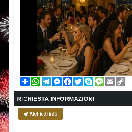
Condividi
WhatsApp
Telegram
Messenger
Facebook
Twitter
Skype
Message
Email
Co
Li
RICHIESTA INFORMAZIONI
Richiedi info