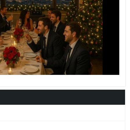
py
nk