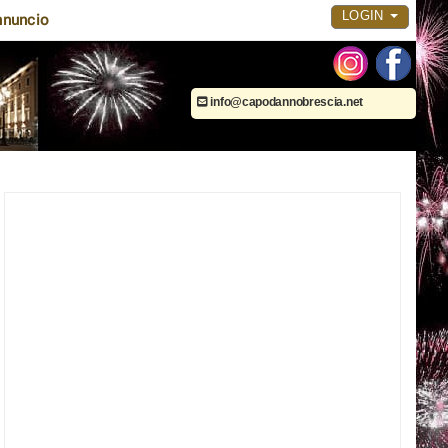
LOGIN
nnuncio
info@capodannobrescia.net