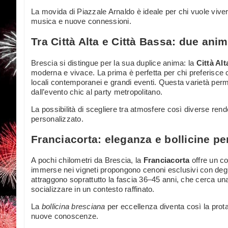
La movida di Piazzale Arnaldo è ideale per chi vuole vive
musica e nuove connessioni.
Tra Città Alta e Città Bassa: due ani
Brescia si distingue per la sua duplice anima: la
Città Alt
moderna e vivace. La prima è perfetta per chi preferisce 
locali contemporanei e grandi eventi. Questa varietà permett
dall’evento chic al party metropolitano.
La possibilità di scegliere tra atmosfere così diverse ren
personalizzato.
Franciacorta: eleganza e bollicine pe
A pochi chilometri da Brescia, la
Franciacorta
offre un co
immerse nei vigneti propongono cenoni esclusivi con degus
attraggono soprattutto la fascia 36–45 anni, che cerca un
socializzare in un contesto raffinato.
La
bollicina bresciana
per eccellenza diventa così la pro
nuove conoscenze.