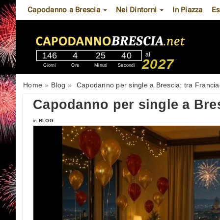
Capodanno a Brescia
Nei Dintorni
In Piazza
Es
146
4
25
39
al
2027
Giorni
Ore
Minuti
Secondi
Home
Blog
Capodanno per single a Brescia: tra Franciaco
Capodanno per single a Bresc
in
BLOG