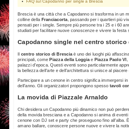
FAQ sul Capodanno per single a Brescia
Brescia è una città che a Capodanno si trasforma in un m
colline della
Franciacorta
, passando per i quartieri più viv
pensati per i single. Sempre più persone tra i 25 e i 60 ann
studiati per facilitare nuove conoscenze e vivere la festa 
Capodanno single nel centro storico 
Il
centro storico di Brescia
è uno dei luoghi più affascin
principali, come
Piazza della Loggia
e
Piazza Paolo VI
,
palazzi d’epoca. Questi eventi sono particolarmente appr
la bellezza dell’arte e dell’architettura si unisce al piacere 
Partecipare a un cenone in centro significa immergersi in 
dell’anno. Gli organizzatori propongono spesso
tavoli con
La movida di Piazzale Arnaldo
Chi desidera un Capodanno più dinamico non può perdere
della movida bresciana e a Capodanno si anima di eventi ne
cenone con DJ set e party che proseguono fino all’alba. È l
amano ballare, conoscere persone nuove e vivere la notte