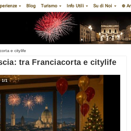
perienze
Blog
Turismo
Info Utili
Su di Noi
⊕ A
rta e citylife
ia: tra Franciacorta e citylife
1
/
1