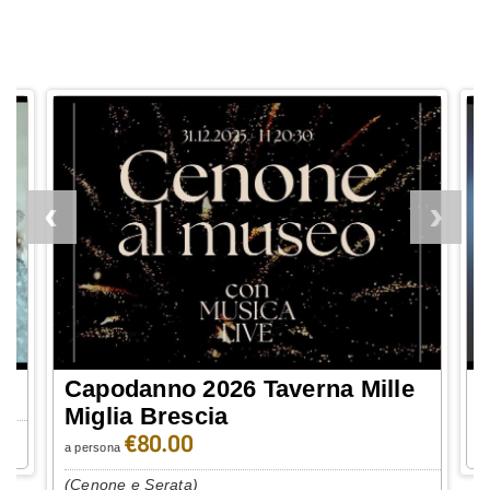
Capodanno 2026 Taverna Mille
Ev
Miglia Brescia
pr
€80.00
a persona
(Cenone e Serata)