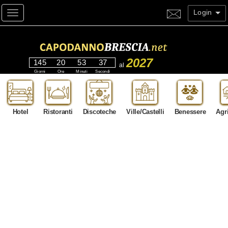
Login
Toggle navigation
2027
145
20
53
35
al
Giorni
Ore
Minuti
Secondi
Hotel
Ristoranti
Discoteche
Ville/Castelli
Benessere
Agr