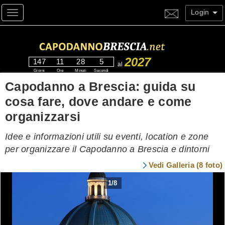
Login
Toggle navigation
2027
147
11
28
3
al
Giorni
Ore
Minuti
Secondi
Capodanno a Brescia: guida su
cosa fare, dove andare e come
organizzarsi
Idee e informazioni utili su eventi, location e zone
per organizzare il Capodanno a Brescia e dintorni
Vedi Galleria (8 foto)
1
/
8