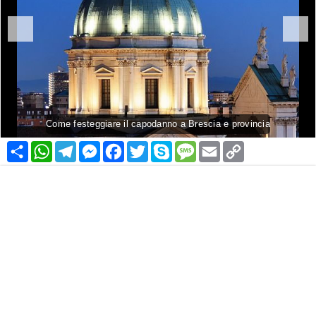
Come festeggiare il capodanno a Brescia e provincia
Condividi
WhatsApp
Telegram
Messenger
Facebook
Twitter
Skype
Message
Email
Copy
Link