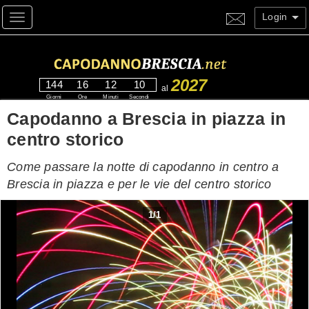
Login
Toggle navigation
2027
144
16
12
9
al
Giorni
Ore
Minuti
Secondi
Capodanno a Brescia in piazza in
centro storico
Come passare la notte di capodanno in centro a
Brescia in piazza e per le vie del centro storico
1
/
1