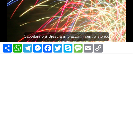
Capodanno a Brescia in piazza in centro storico
Condividi
WhatsApp
Telegram
Messenger
Facebook
Twitter
Skype
Message
Email
Copy
Link