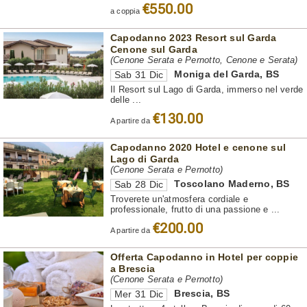
€550.00
a coppia
Capodanno 2023 Resort sul Garda
Cenone sul Garda
(Cenone Serata e Pernotto, Cenone e Serata)
Moniga del Garda
,
BS
Sab 31 Dic
Il Resort sul Lago di Garda, immerso nel verde
delle ...
€130.00
A partire da
Capodanno 2020 Hotel e cenone sul
Lago di Garda
(Cenone Serata e Pernotto)
Toscolano Maderno
,
BS
Sab 28 Dic
Troverete un'atmosfera cordiale e
professionale, frutto di una passione e ...
€200.00
A partire da
Offerta Capodanno in Hotel per coppie
a Brescia
(Cenone Serata e Pernotto)
Brescia
,
BS
Mer 31 Dic