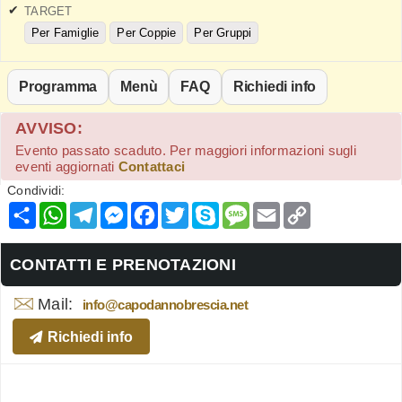
TARGET
Per Famiglie
Per Coppie
Per Gruppi
Programma
Menù
FAQ
Richiedi info
AVVISO:
Evento passato scaduto. Per maggiori informazioni sugli
eventi aggiornati
Contattaci
Condividi:
Condividi
WhatsApp
Telegram
Messenger
Facebook
Twitter
Skype
Message
Email
Copy
Link
CONTATTI E PRENOTAZIONI
Mail:
info@capodannobrescia.net
Richiedi info