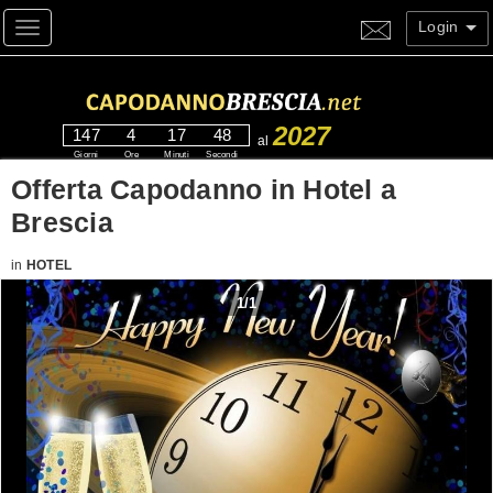
Login
Toggle navigation
2027
147
4
17
47
al
Giorni
Ore
Minuti
Secondi
Offerta Capodanno in Hotel a
Brescia
in
HOTEL
1
/
1