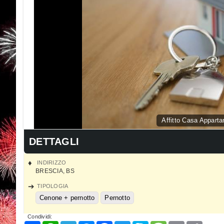
Affitto Casa Appart
DETTAGLI
INDIRIZZO
BRESCIA
,
BS
TIPOLOGIA
Cenone + pernotto
Pernotto
Condividi: