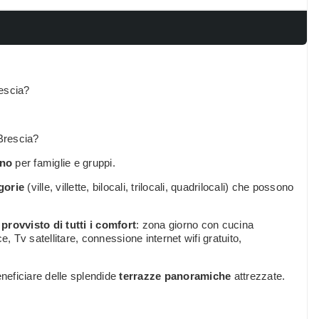
escia?
Brescia?
nno
per famiglie e gruppi.
gorie
(ville, villette, bilocali, trilocali, quadrilocali) che possono
è
provvisto di tutti i comfort
: zona giorno con cucina
, Tv satellitare, connessione internet wifi gratuito,
eneficiare delle splendide
terrazze panoramiche
attrezzate.