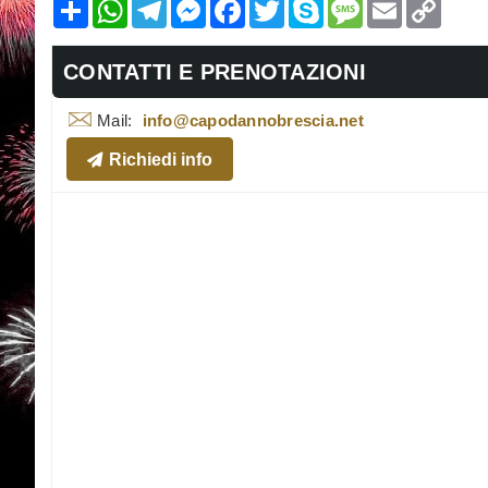
Condividi
WhatsApp
Telegram
Messenger
Facebook
Twitter
Skype
Message
Email
Copy
Link
CONTATTI E PRENOTAZIONI
Mail:
info@capodannobrescia.net
Richiedi info