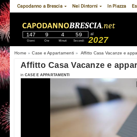
Capodanno a Brescia
Nei Dintorni
In Piazza
Es
147
9
4
58
al
2027
Giorni
Ore
Minuti
Secondi
Home
Case e Appartamenti
Affitto Casa Vacanze e app
Affitto Casa Vacanze e app
in
CASE E APPARTAMENTI