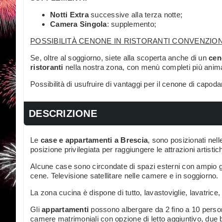
Notti Extra
successive alla terza notte;
Camera Singola
: supplemento;
POSSIBILITÀ CENONE IN RISTORANTI CONVENZION
Se, oltre al soggiorno, siete alla scoperta anche di un
cen
ristoranti
nella nostra zona, con menù completi più anima
Possibilità di usufruire di vantaggi per il cenone di capod
DESCRIZIONE
Le
case e appartamenti a Brescia
, sono posizionati nell
posizione privilegiata per raggiungere le attrazioni artistic
Alcune case sono circondate di spazi esterni con ampio g
cene. Televisione satellitare nelle camere e in soggiorno.
La zona cucina è dispone di tutto, lavastoviglie, lavatrice
Gli
appartamenti
possono albergare da 2 fino a 10 person
camere matrimoniali con opzione di letto aggiuntivo, due