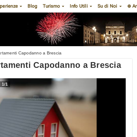
perienze
Blog
Turismo
Info Utili
Su di Noi
⊕ A
artamenti Capodanno a Brescia
artamenti Capodanno a Brescia
1
/
1