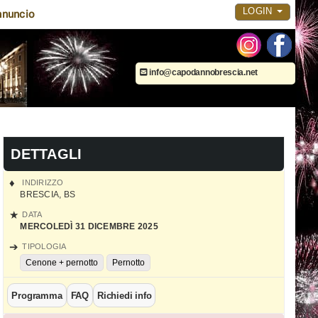
LOGIN
nnuncio
info@capodannobrescia.net
DETTAGLI
INDIRIZZO
BRESCIA
,
BS
DATA
MERCOLEDÌ 31 DICEMBRE 2025
TIPOLOGIA
Cenone + pernotto
Pernotto
Programma
FAQ
Richiedi info