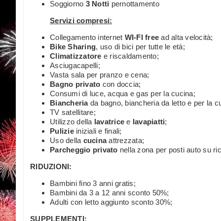
Soggiorno
3 Notti
pernottamento
Servizi compresi:
Collegamento internet
WI-FI free
ad alta velocità;
Bike Sharing
, uso di bici per tutte le età;
Climatizzatore
e riscaldamento;
Asciugacapelli;
Vasta sala per pranzo e cena;
Bagno privato
con doccia;
Consumi di luce, acqua e gas per la cucina;
Biancheria
da bagno, biancheria da letto e per la c
TV satellitare;
Utilizzo della
lavatrice
e
lavapiatti
;
Pulizie
iniziali e finali;
Uso della
cucina
attrezzata;
Parcheggio privato
nella zona per posti auto su rich
RIDUZIONI:
Bambini fino 3 anni gratis;
Bambini da 3 a 12 anni sconto 50%;
Adulti con letto aggiunto sconto 30%;
SUPPLEMENTI: