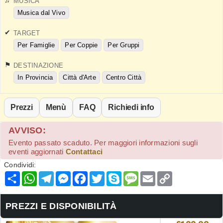
MUSICA
Musica dal Vivo
TARGET
Per Famiglie
Per Coppie
Per Gruppi
DESTINAZIONE
In Provincia
Città d'Arte
Centro Città
Prezzi
Menù
FAQ
Richiedi info
AVVISO:
Evento passato scaduto. Per maggiori informazioni sugli
eventi aggiornati
Contattaci
Condividi:
Condividi
WhatsApp
Telegram
Messenger
Facebook
Twitter
Skype
Message
Email
Copy
Link
PREZZI E DISPONIBILITÀ