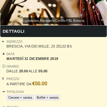
Capodanno Ristorante Circolo FBL Brescia
DETTAGLI
INDIRIZZO
BRESCIA
,
VIA DEI MILLE, 23
25122
BS
DATA
MARTEDÌ 31 DICEMBRE 2019
ORARIO
DALLE
20.00
ALLE
05.00
PREZZO
€50.00
A PARTIRE DA
TIPOLOGIA
Cenone + serata
Buffet + serata