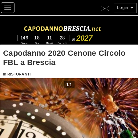
Login
Toggle navigation
2027
146
18
11
27
al
Giorni
Ore
Minuti
Secondi
Capodanno 2020 Cenone Circolo
FBL a Brescia
in
RISTORANTI
1
/
1