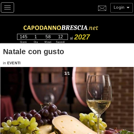
Login
Toggle navigation
2027
145
1
58
12
al
Giorni
Ora
Minuti
Secondi
Natale con gusto
in
EVENTI
1
/
1