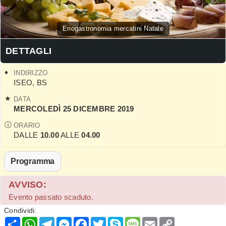
Enogastronomia mercatini Natale
DETTAGLI
INDIRIZZO
ISEO
,
BS
DATA
MERCOLEDÌ 25 DICEMBRE 2019
ORARIO
DALLE
10.00
ALLE
04.00
Programma
AVVISO:
Evento passato scaduto.
Condividi:
Condividi
WhatsApp
Telegram
Messenger
Facebook
Twitter
Skype
Message
Email
Copy