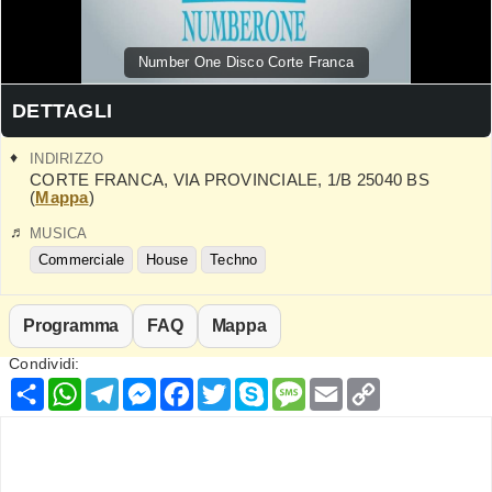
Number One Disco Corte Franca
DETTAGLI
INDIRIZZO
CORTE FRANCA
,
VIA PROVINCIALE, 1/B
25040
BS
(
Mappa
)
MUSICA
Commerciale
House
Techno
Programma
FAQ
Mappa
Condividi:
Condividi
WhatsApp
Telegram
Messenger
Facebook
Twitter
Skype
Message
Email
Copy
Link