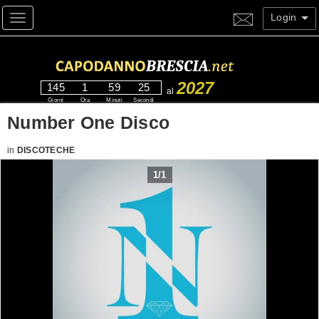
Login
Toggle navigation
2027
145
1
59
24
al
Giorni
Ora
Minuti
Secondi
Number One Disco
in
DISCOTECHE
1
/
1